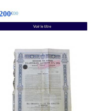
2
00
€
00
Voir le titre