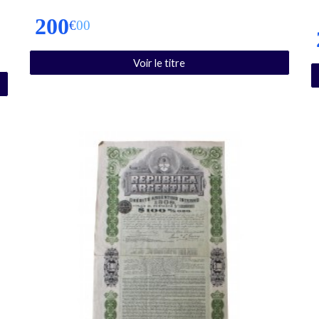
2
00
€
00
Voir le titre