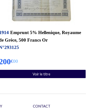
191
4
Emprunt 5% Hellenique, Royaume
de Grèce, 500 Francs Or
N°
293125
200
€
00
Voir le titre
Y
CONTACT