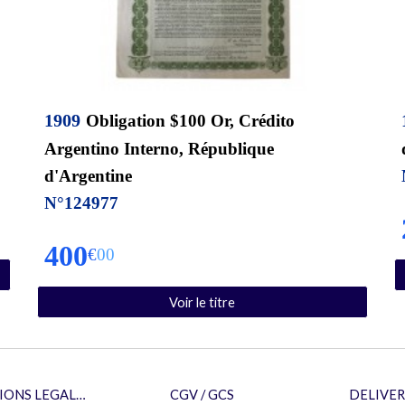
190
9
Obligation $100 Or, Crédito
Argentino Interno, République
d'Argentine
N°
124977
4
00
€
00
Voir le titre
MENTIONS LEGALES
CGV / GCS
DELIVER