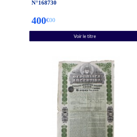
N°
168730
40
0
€
00
Voir le titre