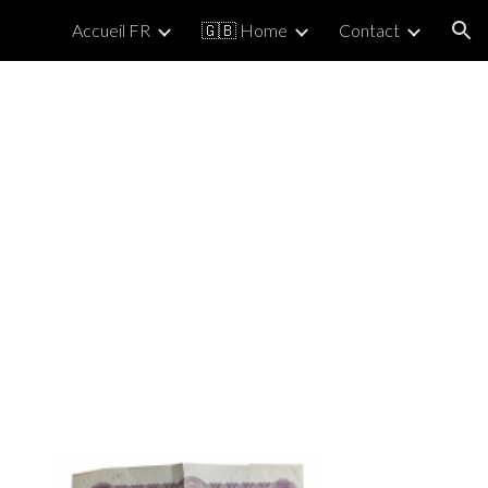
Accueil FR
🇬🇧 Home
Contact
ion