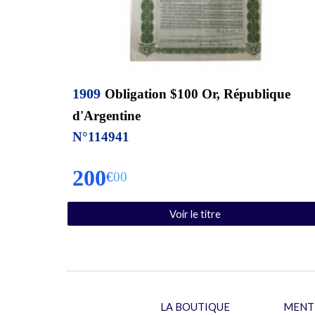
190
9
Obligation $100 Or, République
d'Argentine
N°
114941
2
00
€
00
Voir le titre
LA BOUTIQUE